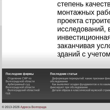
степень качест
монтажных рабо
проекта строит
исследований, 
инвестиционная
заканчивая усл
зданий с учето
Последние фирмы
Последние статьи
Отделение СФР по
Деформации перекрытий: какие признаки фик
Волгоградской области
обследовании
Арбитражный суд
Как выявляют осадки фундаментов и по каки
Волгоградской области
фиксируют при обследовании
Волгоградский областной
Детали образа в классической мужской стриж
суд
© 2013-
2026
Адреса Волгорада