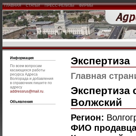
ГЛАВНАЯ
СТАТЬИ
ПРЕСС-РЕЛИЗЫ
ФИРМЫ
Экспертиза
Информация
По всем вопросам
касающихся работы
Главная стран
ресурса Адреса
Волгорада и добавления
в справочник пишите по
Экспертиза 
адресу
addressrus@mail.ru
.
Волжский
Объявления
Регион:
Волгог
ФИО продавц