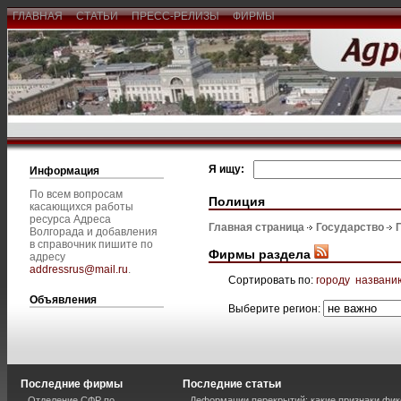
ГЛАВНАЯ
СТАТЬИ
ПРЕСС-РЕЛИЗЫ
ФИРМЫ
Я ищу:
Информация
По всем вопросам
Полиция
касающихся работы
ресурса Адреса
Главная страница
Государство
Волгорада и добавления
в справочник пишите по
Фирмы раздела
адресу
addressrus@mail.ru
.
Сортировать по:
городу
названи
Объявления
Выберите регион:
Последние фирмы
Последние статьи
Отделение СФР по
Деформации перекрытий: какие признаки фик